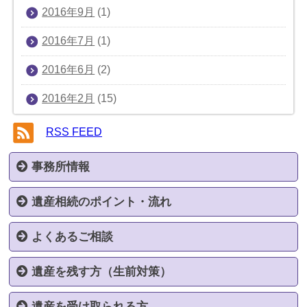
2016年9月
(1)
2016年7月
(1)
2016年6月
(2)
2016年2月
(15)
RSS FEED
事務所情報
遺産相続のポイント・流れ
事務所案内
弁護士紹介
料金案内
解決実績
対応エリア
お問い合わせ
個人情報保護方針
サイトマップ
よくあるご相談
遺産相続でお悩みの方へ
遺産相続のポイント
相続手続きの流れ
遺産を残す方（生前対策）
あったはずの遺産がない（使いこみ）
遺言書が複数存在する
遺言書作成
生前贈与
家族信託
遺産を受け取られる方