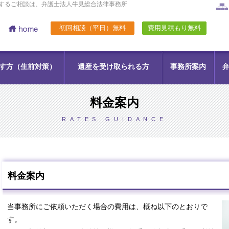
関するご相談は、弁護士法人牛見総合法律事務所
初回相談（平日）無料
費用見積もり無料
す方（生前対策）
遺産を受け取られる方
事務所案内
料金案内
RATES GUIDANCE
料金案内
護士
近藤 裕起 弁護士
戸田 健司 弁護士
野中 
当事務所にご依頼いただく場合の費用は、概ね以下のとおりで
す。