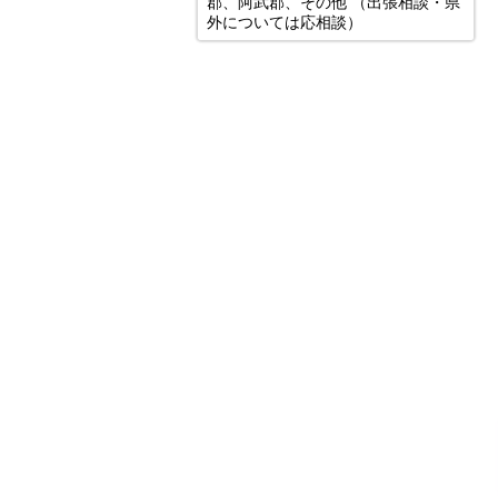
郡、阿武郡、その他 （出張相談・県
外については応相談）