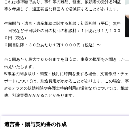
これは標準額であり、事件等の難易、軽重、依頼者の受ける利益
等を考慮して、適正妥当な範囲内で増減額することがあります。
生前贈与・遺言・遺産相続に関する相談：初回相談（平日）無料
土日祝など平日以外の日の初回の相談料：１回あたり１万１００
０円（税込）
２回目以降：３０分あたり１万１０００円（税込）〜
※１回あたり最大で６０分までを目安に、事案の概要をお聞きした上
伝えいたします。
※事案の聞き取り・調査・検討に時間を要する場合、文書作成・チェ
ポートについては、別途費用がかかることがあります。この場合、事
※法テラスの扶助相談や弁護士特約利用の場合などについては、相談
他、別途実費がかかることがあります。
遺言書・贈与契約書の作成