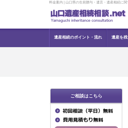
料金案内 | 山口県の生前贈与・遺言・遺産相続に
遺産相続のポイント・流れ
遺産を残
ご相談はこちら
牛見 和博 弁護士
塩田 菜穂子 弁