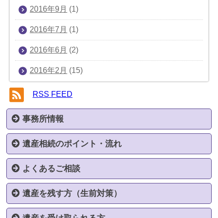
2016年9月
(1)
2016年7月
(1)
2016年6月
(2)
2016年2月
(15)
RSS FEED
事務所情報
遺産相続のポイント・流れ
事務所案内
弁護士紹介
料金案内
解決実績
対応エリア
お問い合わせ
個人情報保護方針
サイトマップ
よくあるご相談
遺産相続でお悩みの方へ
遺産相続のポイント
相続手続きの流れ
遺産を残す方（生前対策）
あったはずの遺産がない（使いこみ）
遺言書が複数存在する
遺言書作成
生前贈与
家族信託